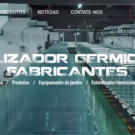
PRODUTOS
NOTÍCIAS
CONTATE-NOS
LIZADOR GERMI
FABRICANTES
sa
/
Produtos
/
Equipamento de jardim
/
Esterilizador Germicid