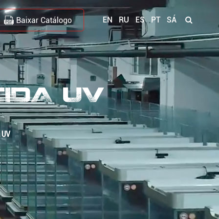
EN
RU
ES
PT
SÁ
Baixar Catálogo
CIDA UV
a UV