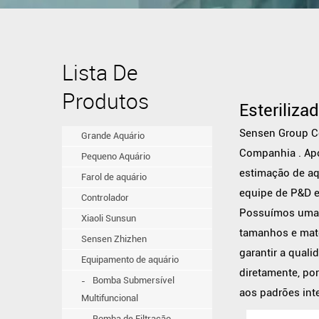
Lista De
Produtos
Esteriliza
Sensen Group Co
Grande Aquário
Companhia
. Ap
Pequeno Aquário
estimação de aq
Farol de aquário
equipe de P&D e
Controlador
Possuímos uma l
Xiaoli Sunsun
tamanhos e mate
Sensen Zhizhen
garantir a qual
Equipamento de aquário
diretamente, po
Bomba Submersível
aos padrões int
Multifuncional
Bomba de Filtração