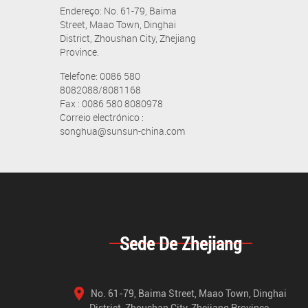
Endereço: No. 61-79, Baima
Street, Maao Town, Dinghai
District, Zhoushan City, Zhejiang
Province.
Telefone: 0086 580
8082088/8081168
Fax : 0086 580 8080978
Correio electrónico :
songhua@sunsun-china.com
Sede De Zhejiang
No. 61-79, Baima Street, Maao Town, Dinghai