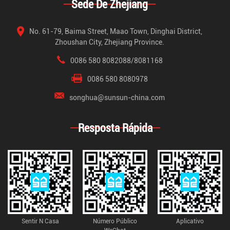
Sede De Zhejiang
No. 61-79, Baima Street, Maao Town, Dinghai District,
Zhoushan City, Zhejiang Province.
0086 580 8082088/8081168
0086 580 8080978
songhua@sunsun-china.com
Resposta Rápida
Sentir N Casa
Número Público
Aplicativo