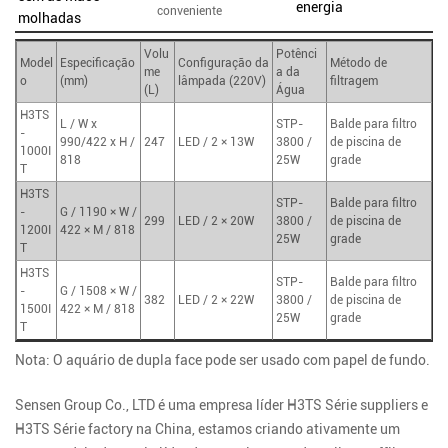
energia
conveniente
molhadas
Volu
Potênci
Model
Especificação
Configuração da
Método de
me
a da
o
(mm)
lâmpada (220V)
filtragem
(L)
Água
H3TS
L / W x
STP-
Balde para filtro
-
990/422 x H /
247
LED / 2 × 13W
3800 /
de piscina de
1000I
818
25W
grade
T
H3TS
STP-
Balde para filtro
-
G / 1190 × W /
299
LED / 2 × 20W
3800 /
de piscina de
1200I
422 × M / 818
25W
grade
T
H3TS
STP-
Balde para filtro
-
G / 1508 × W /
382
LED / 2 × 22W
3800 /
de piscina de
1500I
422 × M / 818
25W
grade
T
Nota: O aquário de dupla face pode ser usado com papel de fundo.
Sensen Group Co., LTD é uma empresa líder
H3TS Série suppliers
e
H3TS Série factory
na China, estamos criando ativamente um