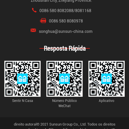
Zhoushan City, Zhejiang Province.
0086 580 8082088/8081168
0086 580 8080978
songhua@sunsun-china.com
Resposta Rápida
Sentir N Casa
Número Público
Aplicativo
WeChat
direito autoral© 2021 Sunsun Group Co., Ltd. Todos os direitos