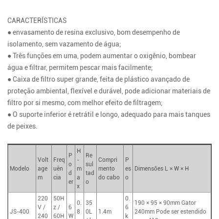
CARACTERÍSTICAS
● envasamento de resina exclusivo, bom desempenho de
isolamento, sem vazamento de água;
● Três funções em uma, podem aumentar o oxigênio, bombear
água e filtrar, permitem pescar mais facilmente;
● Caixa de filtro super grande, feita de plástico avançado de
proteção ambiental, flexível e durável, pode adicionar materiais de
filtro por si mesmo, com melhor efeito de filtragem;
● O suporte inferior é retrátil e longo, adequado para mais tanques
de peixes.
H
P
Re
Volt
Freq
-
Compri
P
o
sul
Modelo
age
uên
m
mento
es
Dimensões L × W × H
d
tad
m
cia
a
do cabo
o
er
o
x
220
50H
0.
0.
35
190 × 95 × 90mm Gator
V /
z /
6
6
JS-400
8
0L
1.4m
240mm Pode ser estendido
240
60H
W
k