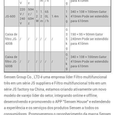
m
/ h
para 410mm
V
z
g
220
50H
1
1.
65
1
340 × 108 × 100mm Gator
V /
z /
JS-600
2
2
0L
1.4m
k
410mm Pode ser estendido
240
60H
W
m
/ h
g
para 610mm
V
z
0.
Caixa de
3
190 × 95 × 90mm Gator
filtro JS-
/
/
/
/
/
/
5
240mm Pode ser estendido
400B
k
para 410mm
g
0.
Caixa de
340 × 108 × 100mm Gator
7
filtro JS-
/
/
/
/
/
/
410mm Pode ser estendido
k
600B
para 610mm
g
Sensen Group Co., LTD é uma empresa líder
Filtro multifuncional
três em um série JS suppliers
e
Filtro multifuncional três em um
série JS factory
na China, estamos criando ativamente um novo
modelo de varejo líder do setor, integrando online e offline,
desenvolvendo e promovendo o APP "Sensen House" e estendendo
a experiência e os serviços dos produtos Sensen a todos os
consumidores. Promoveremos o reconhecimento da marca Sensen