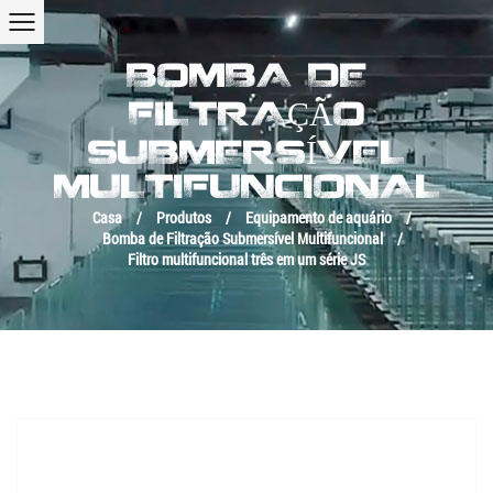
BOMBA DE
FILTRAÇÃO
SUBMERSÍVEL
MULTIFUNCIONAL
Casa
/
Produtos
/
Equipamento de aquário
/
Bomba de Filtração Submersível Multifuncional
/
Filtro multifuncional três em um série JS