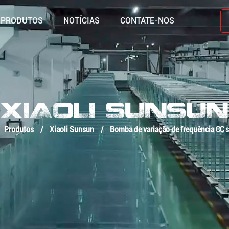
PRODUTOS
NOTÍCIAS
CONTATE-NOS
XIAOLI SUNSUN
Produtos
/
Xiaoli Sunsun
/
Bomba de variação de frequência CC 