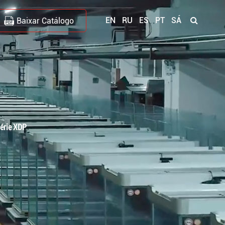
EN
RU
ES
PT
SÁ
Baixar Catálogo
série XDP