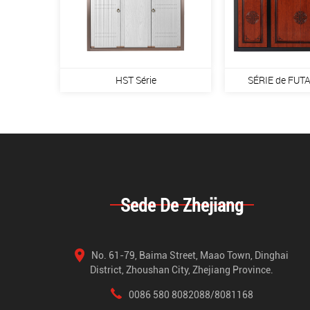
HST Série
SÉRIE de FU
Sede De Zhejiang
No. 61-79, Baima Street, Maao Town, Dinghai
District, Zhoushan City, Zhejiang Province.
0086 580 8082088/8081168