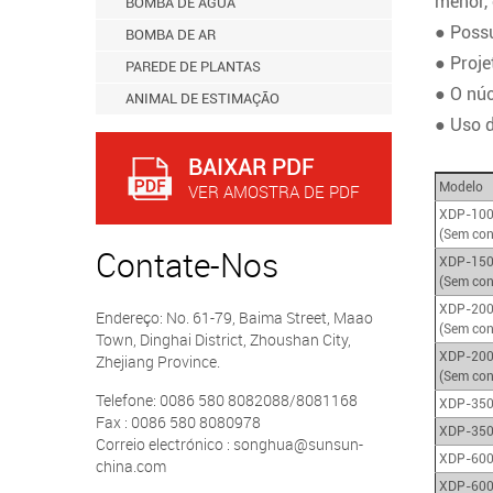
menor, 
BOMBA DE ÁGUA
● Possu
BOMBA DE AR
● Proje
PAREDE DE PLANTAS
● O núc
ANIMAL DE ESTIMAÇÃO
● Uso d
BAIXAR PDF
Modelo
VER AMOSTRA DE PDF
XDP-10
(Sem con
Contate-Nos
XDP-15
(Sem con
XDP-20
Endereço: No. 61-79, Baima Street, Maao
(Sem con
Town, Dinghai District, Zhoushan City,
XDP-20
Zhejiang Province.
(Sem con
Telefone: 0086 580 8082088/8081168
XDP-35
Fax : 0086 580 8080978
XDP-35
Correio electrónico : songhua@sunsun-
XDP-60
china.com
XDP-60