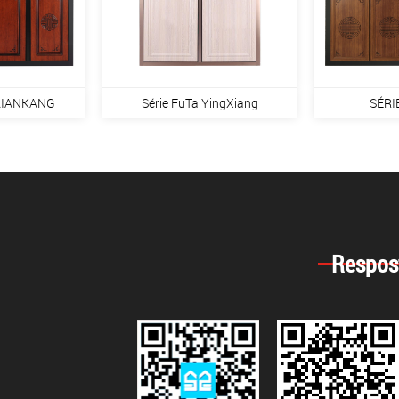
TAIANKANG
Série FuTaiYingXiang
SÉRI
Respos