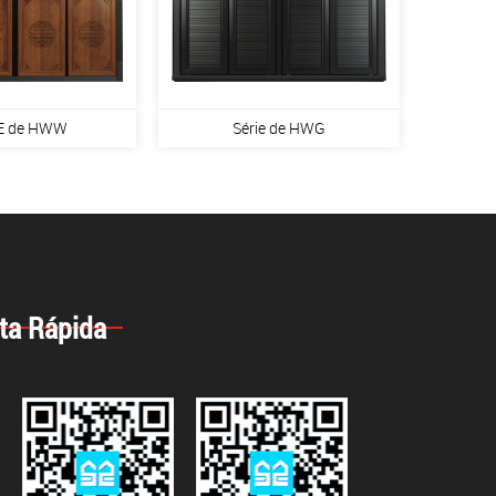
E de HWW
Série de HWG
ta Rápida