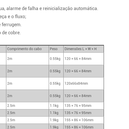
, alarme de falha e reinicialização automática.
ça e o fluxo;
e ferrugem.
 de cobre.
Comprimento do cabo
Peso
Dimensões L × W × H
2m
0.55kg
120 × 66 × 84mm
2m
0.55kg
120 × 66 × 84mm
2m
0.55kg
120x66x84mm
2m
0.55kg
120 × 66 × 84mm
2.5m
1.1kg
135 × 76 × 95mm
2.5m
1.1kg
135 × 76 × 95mm
2.5m
1.9kg
155 × 86 × 106mm
2.5m
1.9kg
155 × 86 × 106mm