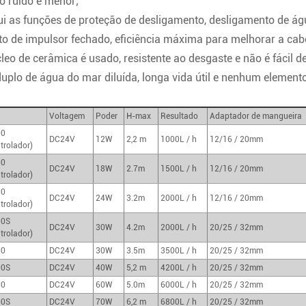
o ruído é menor;
i as funções de proteção de desligamento, desligamento de água
to de impulsor fechado, eficiência máxima para melhorar a cabe
leo de cerâmica é usado, resistente ao desgaste e não é fácil d
uplo de água do mar diluída, longa vida útil e nenhum elemento
Voltagem
Poder
H-max
Resultado
Adaptador de mangueira
00
DC24V
12W
2,2 m
1000L / h
12/16 / 20mm
trolador)
00
DC24V
18W
2.7m
1500L / h
12/16 / 20mm
trolador)
00
DC24V
24W
3.2m
2000L / h
12/16 / 20mm
trolador)
00S
DC24V
30W
4.2m
2000L / h
20/25 / 32mm
trolador)
00
DC24V
30W
3.5m
3500L / h
20/25 / 32mm
00S
DC24V
40W
5,2 m
4200L / h
20/25 / 32mm
00
DC24V
60W
5.0m
6000L / h
20/25 / 32mm
00S
DC24V
70W
6,2 m
6800L / h
20/25 / 32mm